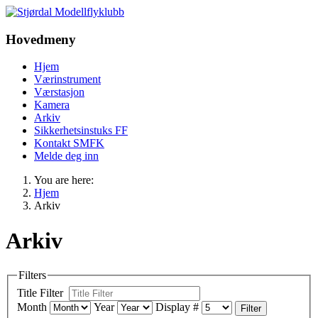
Hovedmeny
Hjem
Værinstrument
Værstasjon
Kamera
Arkiv
Sikkerhetsinstuks FF
Kontakt SMFK
Melde deg inn
You are here:
Hjem
Arkiv
Arkiv
Filters
Title Filter
Month
Year
Display #
Filter