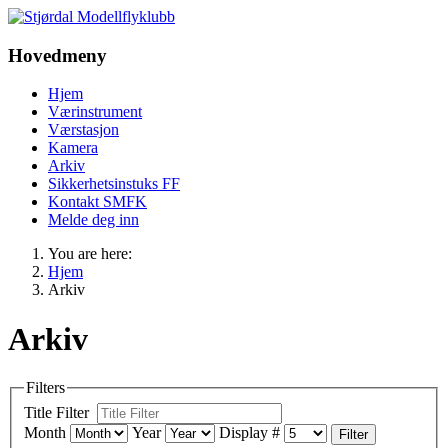
Hovedmeny
Hjem
Værinstrument
Værstasjon
Kamera
Arkiv
Sikkerhetsinstuks FF
Kontakt SMFK
Melde deg inn
You are here:
Hjem
Arkiv
Arkiv
Filters
Title Filter
Month
Year
Display #
Filter