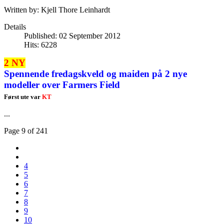
Written by:
Kjell Thore Leinhardt
Details
Published: 02 September 2012
Hits: 6228
2 NY
Spennende fredagskveld og maiden på 2 nye
modeller over Farmers Field
Først ute var
KT
...
Page 9 of 241
4
5
6
7
8
9
10