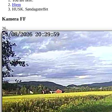
You are here:
Hjem
HUSK. Søndagstreffet
Kamera FF
25..