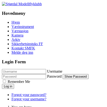
Hovedmeny
Hjem
Værinstrument
Værstasjon
Kamera
Arkiv
Sikkerhetsinstuks FF
Kontakt SMFK
Melde deg inn
Login Form
Username
Password
Show Password
Remember Me
Log in
Forgot your password?
Forgot your username?