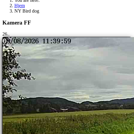
You are here:
Hjem
NY Bird dog
Kamera FF
25..