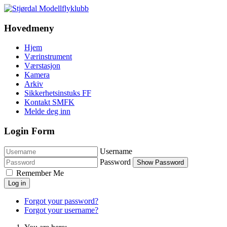
Hovedmeny
Hjem
Værinstrument
Værstasjon
Kamera
Arkiv
Sikkerhetsinstuks FF
Kontakt SMFK
Melde deg inn
Login Form
Username
Password
Show Password
Remember Me
Log in
Forgot your password?
Forgot your username?