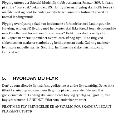
Flyging utføres der Stjørdal Modellflyklubb bestemmer. Primært SØR for kant
på stripe ”Sort strek”Sekundært ØST for flyplassen. Flyging skal IKKE foregå i
området vest og nord for enden av rullebanen, unntatt i forbindelse med en
normal landingsrunde.
Flyging over flystripa skal kun forekomme i forbindelse med landingsrunde.
Hovring, acro og 3D flyging med helikopter skal ikke foregå foran depotområde
men Øst eller vest for nettkant”Røde ringer
”
Helikopter skal ikke flys fra
helikopter startbenk til området hvorpiloten står og flyr”! Rød ring ved
sikkerhetsnett markerer startboks og helikopterstart benk. Gul ring markerer
hvor store modeller startes. Sort ring, her finner du sikkerhetsinstruks for
FarmersField.
5.
HVORDAN DU FLYR
Den/ de som allerede flyr må først godkjenne at andre flyr samtidig. Det er ikke
tillatt å starte opp motorer mens flygning pågår uten at den/ de som flyr
godkjenner dette. Landing skal annonseres høyt og tydelig og i god tid, ved
høylydt stemme "LANDING”. Pilot som lander har prioritet.
PILOT MED FLY I BEVEGELSE ER ANSVARLIG FOR SKADE PÅ LEGALT
PLASSERT UTSTYR.