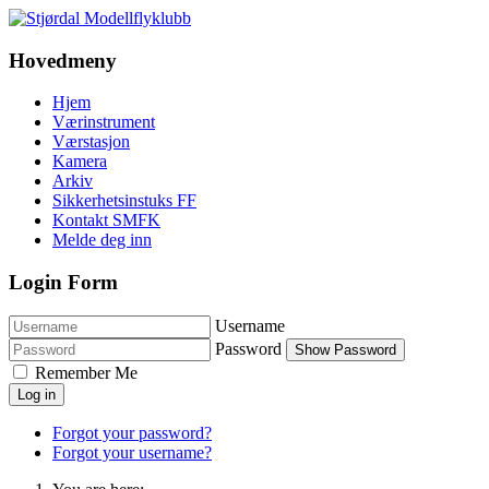
Hovedmeny
Hjem
Værinstrument
Værstasjon
Kamera
Arkiv
Sikkerhetsinstuks FF
Kontakt SMFK
Melde deg inn
Login Form
Username
Password
Show Password
Remember Me
Log in
Forgot your password?
Forgot your username?