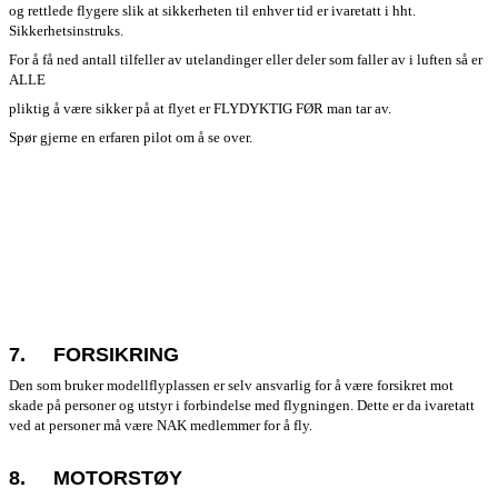
og rettlede flygere slik at sikkerheten til enhver tid er ivaretatt i hht.
Sikkerhetsinstruks.
For å få ned antall tilfeller av utelandinger eller deler som faller av i luften så er
ALLE
pliktig å være sikker på at flyet er FLYDYKTIG FØR man tar av.
Spør gjerne en erfaren pilot om å se over.
7.
FORSIKRING
Den som bruker modellflyplassen er selv ansvarlig for å være forsikret mot
skade på personer og utstyr i forbindelse med flygningen. Dette er da ivaretatt
ved at personer må være NAK medlemmer for å fly.
8.
MOTORSTØY