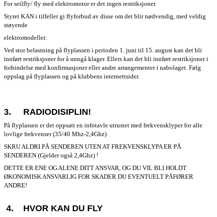
For seilfly/ fly med elektromotor er det ingen restriksjoner.
Styret KAN i tilfeller gi flyforbud av disse om det blir nødvendig, med veldig
støyende
elektromodeller.
Ved stor belastning på flyplassen i perioden 1. juni til 15. august kan det bli
innført restriksjoner for å unngå klager. Ellers kan det bli innført restriksjoner i
forbindelse med konfirmasjoner eller andre arrangementer i nabolaget. Følg
oppslag på flyplassen og på klubbens internettsider.
3.
RADIODISIPLIN!
På flyplassen er det oppsatt en infotavle utrustet med frekvensklyper for alle
lovlige frekvenser (35/40 Mhz-2,4Ghz)
SKRU ALDRI PÅ SENDEREN UTEN AT FREKVENSKLYPA ER PÅ
SENDEREN (Gjelder også 2,4Ghz) !
DETTE ER ENE OG ALENE DITT ANSVAR, OG DU VIL BLI HOLDT
ØKONOMISK ANSVARLIG FOR SKADER DU EVENTUELT PÅFØRER
ANDRE!
4.
HVOR KAN DU FLY