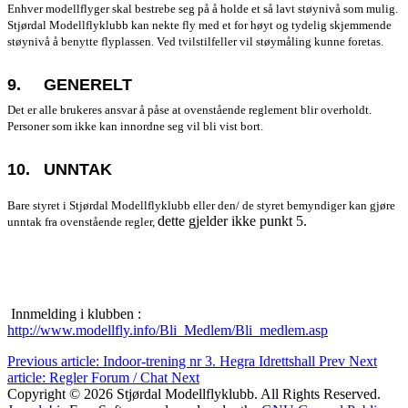
Enhver modellflyger skal bestrebe seg på å holde et så lavt støynivå som mulig.
Stjørdal Modellflyklubb kan nekte fly med et for høyt og tydelig skjemmende
støynivå å benytte flyplassen. Ved tvilstilfeller vil støymåling kunne foretas.
9.
GENERELT
Det er alle brukeres ansvar å påse at ovenstående reglement blir overholdt.
Personer som ikke kan innordne seg vil bli vist bort.
10.
UNNTAK
Bare styret i Stjørdal Modellflyklubb eller den/ de styret bemyndiger kan gjøre
dette gjelder ikke punkt 5.
unntak fra ovenstående regler,
Innmelding i klubben :
http://www.modellfly.info/Bli_Medlem/Bli_medlem.asp
Previous article: Indoor-trening nr 3. Hegra Idrettshall
Prev
Next
article: Regler Forum / Chat
Next
Copyright © 2026 Stjørdal Modellflyklubb. All Rights Reserved.