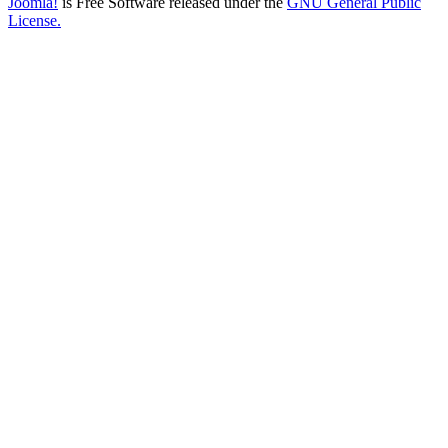
Joomla!
is Free Software released under the
GNU General Public
License.