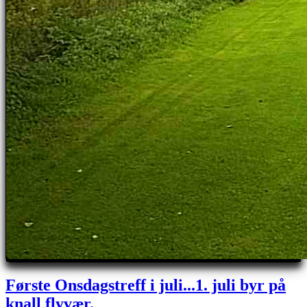
Første Onsdagstreff i juli...1. juli byr på
knall flyvær.