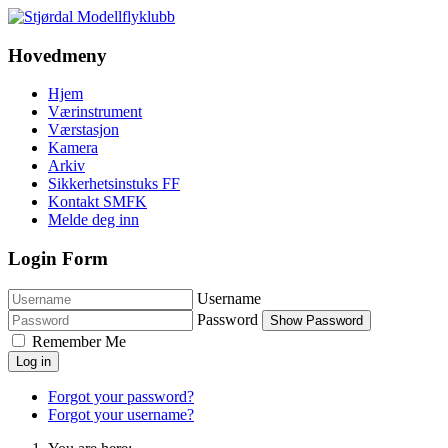
Hovedmeny
Hjem
Værinstrument
Værstasjon
Kamera
Arkiv
Sikkerhetsinstuks FF
Kontakt SMFK
Melde deg inn
Login Form
Username
Password
Show Password
Remember Me
Log in
Forgot your password?
Forgot your username?