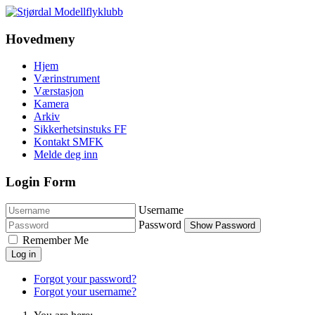
Hovedmeny
Hjem
Værinstrument
Værstasjon
Kamera
Arkiv
Sikkerhetsinstuks FF
Kontakt SMFK
Melde deg inn
Login Form
Username
Password
Show Password
Remember Me
Log in
Forgot your password?
Forgot your username?