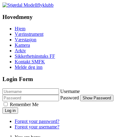
Hovedmeny
Hjem
Værinstrument
Værstasjon
Kamera
Arkiv
Sikkerhetsinstuks FF
Kontakt SMFK
Melde deg inn
Login Form
Username
Password
Show Password
Remember Me
Log in
Forgot your password?
Forgot your username?